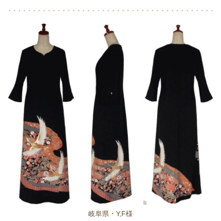
岐阜県・Y,F様