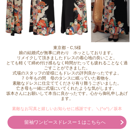
東京都・C,S様
娘の結婚式が無事に終わり ホッとしております。
リメイクして頂きましたドレスの着心地の良いこと。
とても軽くて締め付け感もなく時間がたっても疲れることなく過
ごすことができました。
式場のスタッフの皆様にもドレスの評判良かったですよ。
７０年もの間 母のタンスに眠っていた着物を、
素敵なドレスに仕立ててくださり有り難うございました。
亡き母も一緒に式場にいてくれたような気がします。
坂本さんにお願いして本当に良かったです。
心から御礼申しあげ
ます。
素敵なお写真と嬉しいお知らせに感謝です。＼(^o^)／坂本
留袖ワンピースドレスー１はこちらへ