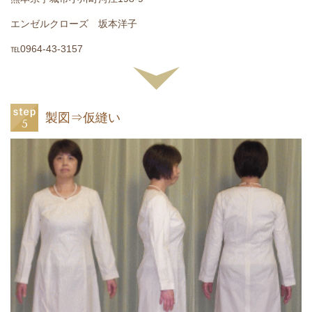
エンゼルクローズ 坂本洋子
℡0964-43-3157
製図⇒仮縫い