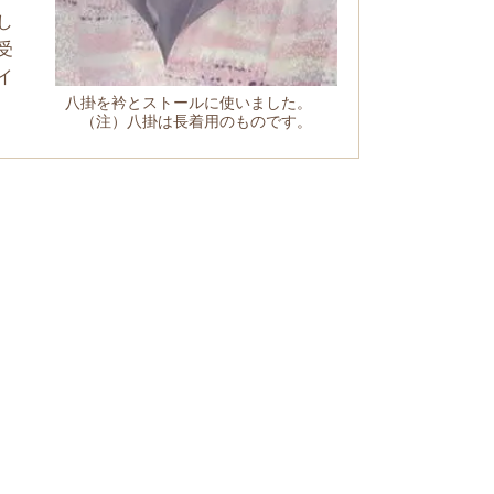
し
受
イ
八掛を衿とストールに使いました。
（注）八掛は長着用のものです。