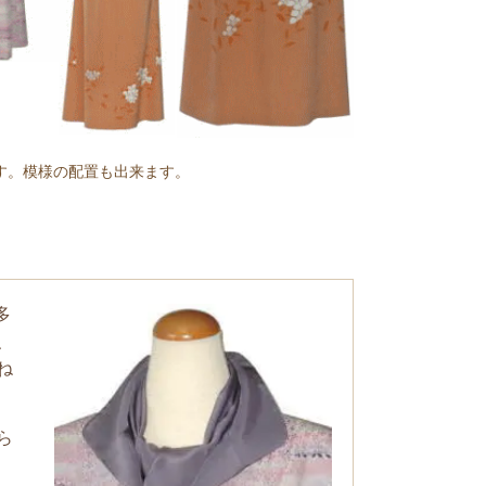
す。模様の配置も出来ます。
多
、
ね
ら