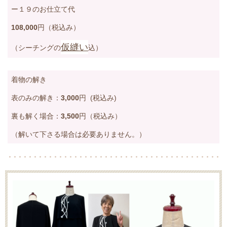
ー１９のお仕立て代
108,000
円
（税込み）
仮縫い
（シーチングの
込
）
着物の解き
表のみの解き：
3,000
円 (税込み
)
裏も解く場合：
3,500
円（税込み）
（解いて下さる場合は必要ありません。）