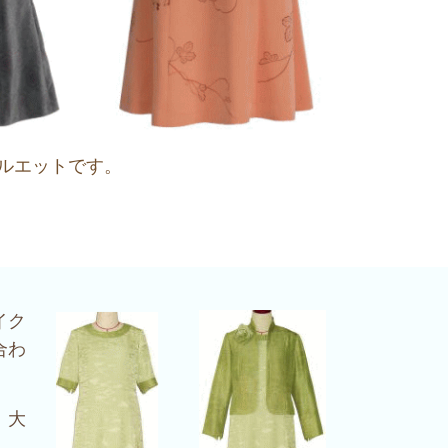
ルエットです。
イク
合わ
、大