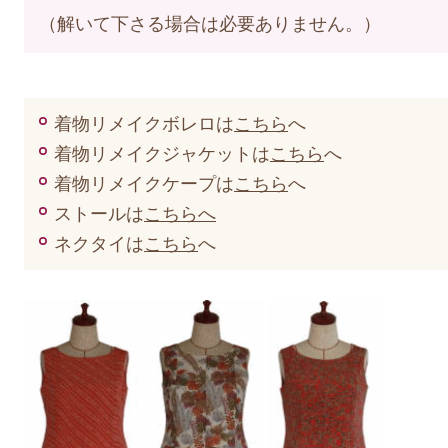
（解いて下さる場合は必要ありません。）
着物リメイクボレロは
こちら
へ
着物リメイクジャケットは
こちら
へ
着物リメイクケープは
こちら
へ
ストールは
こちらへ
ネクタイは
こちら
へ